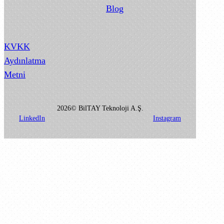
Blog
KVKK
Aydınlatma
Metni
2026© BilTAY Teknoloji A.Ş.
LinkedIn
Instagram