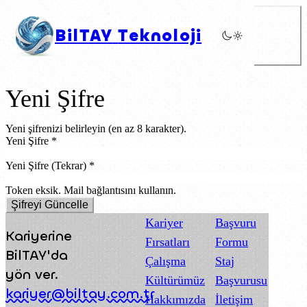
BilTAY
Teknoloji
Yeni Şifre
Yeni şifrenizi belirleyin (en az 8 karakter).
Yeni Şifre
*
Yeni Şifre (Tekrar)
*
Token eksik. Mail bağlantısını kullanın.
Şifreyi Güncelle
Kariyer
Başvuru
Kariyerine
Fırsatları
Formu
BilTAY'da
Çalışma
Staj
yön ver.
Kültürümüz
Başvurusu
kariyer@biltay.com.tr
Hakkımızda
İletişim