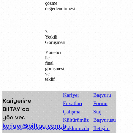
çözme
değerlendirmesi
3
Yetkili
Görüşmesi
Yönetici
ile
final
görüşmesi
ve
teklif
Kariyer
Başvuru
Kariyerine
Fırsatları
Formu
BilTAY'da
Çalışma
Staj
yön ver.
Kültürümüz
Başvurusu
kariyer@biltay.com.tr
Hakkımızda
İletişim