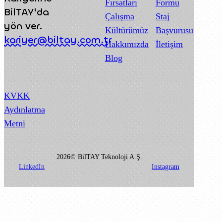
Fırsatları
Formu
BilTAY'da
Çalışma
Staj
yön ver.
Kültürümüz
Başvurusu
kariyer@biltay.com.tr
Hakkımızda
İletişim
Blog
KVKK
Aydınlatma
Metni
2026© BilTAY Teknoloji A.Ş.
LinkedIn
Instagram