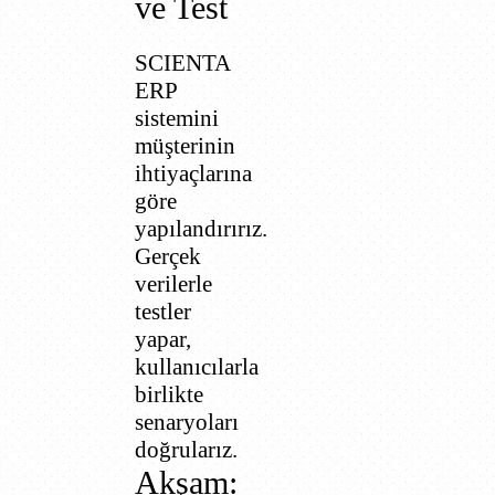
ve Test
SCIENTA
ERP
sistemini
müşterinin
ihtiyaçlarına
göre
yapılandırırız.
Gerçek
verilerle
testler
yapar,
kullanıcılarla
birlikte
senaryoları
doğrularız.
Akşam: