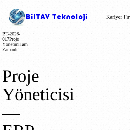
BilTAY
Teknoloji
Kariyer Fır
BT-2026-
017
Proje
Yönetimi
Tam
Zamanlı
Proje
Yöneticisi
—