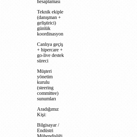
hesaplaması
Teknik ekiple
(danışman +
geliştirici)
günlük
koordinasyon
Canlıya geçiş
+ hipercare +
go-live destek
süreci
Müşteri
yönetim
kurulu
(steering
committee)
sunumları
Aradığımız
Kişi:
Bilgisayar /
Endüstri
Mühendisliği