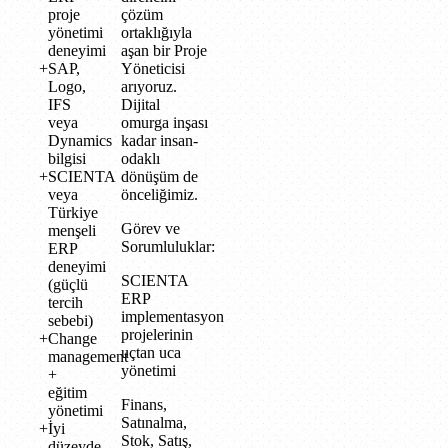
proje
çözüm
yönetimi
ortaklığıyla
deneyimi
aşan bir Proje
SAP,
Yöneticisi
Logo,
arıyoruz.
IFS
Dijital
veya
omurga inşası
Dynamics
kadar insan-
bilgisi
odaklı
SCIENTA
dönüşüm de
veya
önceliğimiz.
Türkiye
Görev ve
menşeli
Sorumluluklar:
ERP
deneyimi
SCIENTA
(güçlü
ERP
tercih
implementasyon
sebebi)
projelerinin
Change
uçtan uca
management
yönetimi
+
eğitim
Finans,
yönetimi
Satınalma,
İyi
Stok, Satış,
düzeyde