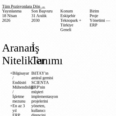
Tüm Pozisyonlara Dön →
Yayınlanma
Son Başvuru
Konum
Birim
18 Nisan
31 Aralık
Eskişehir
Proje
2026
2030
Teknopark +
Yönetimi —
Türkiye
ERP
Geneli
Aranan
İş
Nitelikler
Tanımı
Bilgisayar
BilTAY'ın
/
amiral gemisi
Endüstri
SCIENTA
Mühendisliği
ERP'nin
/
müşteri
İşletme
implementasyon
mezunu
projelerini
En az 3
yöneten,
yıl
kullanıcı
ERP
direncini