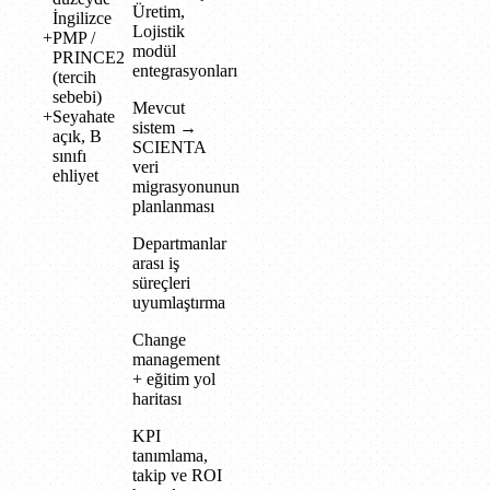
Üretim,
İngilizce
Lojistik
PMP /
modül
PRINCE2
entegrasyonları
(tercih
sebebi)
Mevcut
Seyahate
sistem →
açık, B
SCIENTA
sınıfı
veri
ehliyet
migrasyonunun
planlanması
Departmanlar
arası iş
süreçleri
uyumlaştırma
Change
management
+ eğitim yol
haritası
KPI
tanımlama,
takip ve ROI