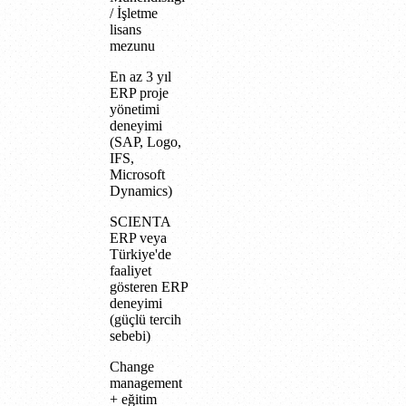
/ İşletme
lisans
mezunu
En az 3 yıl
ERP proje
yönetimi
deneyimi
(SAP, Logo,
IFS,
Microsoft
Dynamics)
SCIENTA
ERP veya
Türkiye'de
faaliyet
gösteren ERP
deneyimi
(güçlü tercih
sebebi)
Change
management
+ eğitim