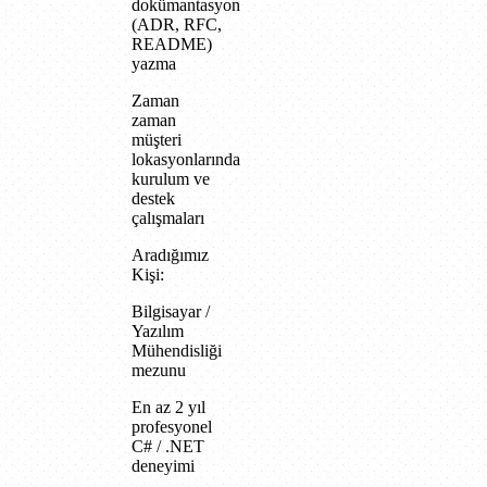
dokümantasyon
(ADR, RFC,
README)
yazma
Zaman
zaman
müşteri
lokasyonlarında
kurulum ve
destek
çalışmaları
Aradığımız
Kişi:
Bilgisayar /
Yazılım
Mühendisliği
mezunu
En az 2 yıl
profesyonel
C# / .NET
deneyimi