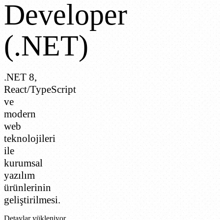
Developer
(.NET)
.NET 8,
React/TypeScript
ve
modern
web
teknolojileri
ile
kurumsal
yazılım
ürünlerinin
geliştirilmesi.
Detaylar yükleniyor...