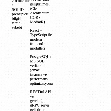
Architecture
geliştirilmesi
/
(Clean
SOLID
Architecture,
prensipleri
CQRS,
bilgisi
MediatR)
tercih
sebebi
React +
TypeScript ile
modern
frontend
modülleri
PostgreSQL /
MS SQL
veritabanı
şeması
tasarımı ve
performans
optimizasyonu
RESTful API
ve
gerektiğinde
gRPC servis
geliştirme