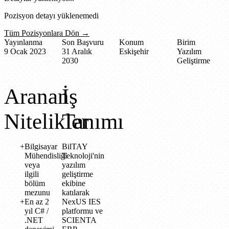
Pozisyon detayı yüklenemedi
Tüm Pozisyonlara Dön →
Yayınlanma
Son Başvuru
Konum
Birim
9 Ocak 2023
31 Aralık
Eskişehir
Yazılım
2030
Geliştirme
Aranan
İş
Nitelikler
Tanımı
Bilgisayar
BilTAY
Mühendisliği
Teknoloji'nin
veya
yazılım
ilgili
geliştirme
bölüm
ekibine
mezunu
katılarak
En az 2
NexUS IES
yıl C# /
platformu ve
.NET
SCIENTA