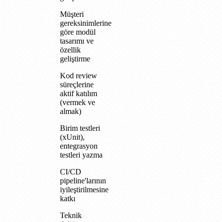
Müşteri
gereksinimlerine
göre modül
tasarımı ve
özellik
geliştirme
Kod review
süreçlerine
aktif katılım
(vermek ve
almak)
Birim testleri
(xUnit),
entegrasyon
testleri yazma
CI/CD
pipeline'larının
iyileştirilmesine
katkı
Teknik