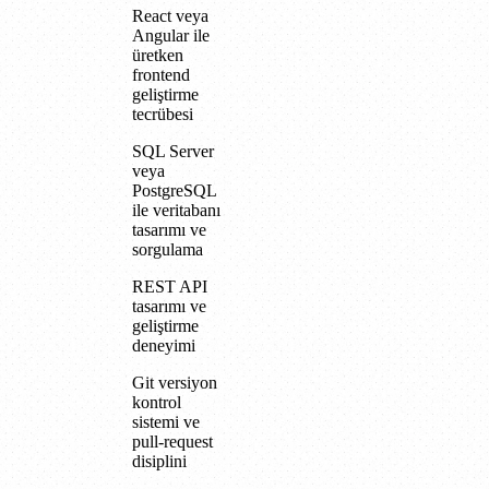
React veya
Angular ile
üretken
frontend
geliştirme
tecrübesi
SQL Server
veya
PostgreSQL
ile veritabanı
tasarımı ve
sorgulama
REST API
tasarımı ve
geliştirme
deneyimi
Git versiyon
kontrol
sistemi ve
pull-request
disiplini