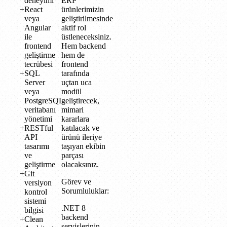
deneyimi
ERP
React
ürünlerimizin
veya
geliştirilmesinde
Angular
aktif rol
ile
üstleneceksiniz.
frontend
Hem backend
geliştirme
hem de
tecrübesi
frontend
SQL
tarafında
Server
uçtan uca
veya
modül
PostgreSQL
geliştirecek,
veritabanı
mimari
yönetimi
kararlara
RESTful
katılacak ve
API
ürünü ileriye
tasarımı
taşıyan ekibin
ve
parçası
geliştirme
olacaksınız.
Git
Görev ve
versiyon
Sorumluluklar:
kontrol
sistemi
.NET 8
bilgisi
backend
Clean
servislerinin