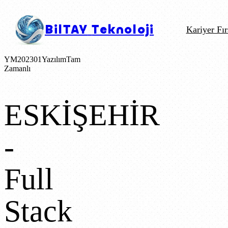
BilTAY
Teknoloji
Kariyer Fır
YM202301
Yazılım
Tam
Zamanlı
ESKİŞEHİR
-
Full
Stack